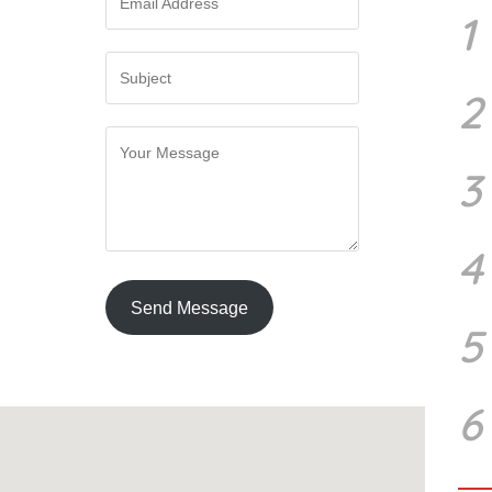
1
2
3
4
Send Message
5
6