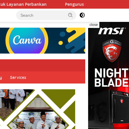
 Perbankan
Pengurus FORKAMMI 2026–2031 Resmi Dilanti
close
cy
Services