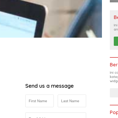
B
In
an
Ber
Ini 
kate
widg
Send us a message
Pop