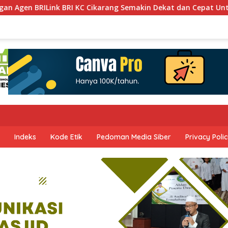
ILink BRI KC Cikarang Semakin Dekat dan Cepat Untuk Layanan
Indeks
Kode Etik
Pedoman Media Siber
Privacy Poli