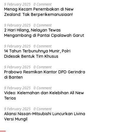
9 February 2025
0 Comment
Menag Kecam Penembakan di New
Zealand: Tak Berperikemanusiaan!
9 February 2025
0 Comment
2 Hari Hilang, Nelayan Tewas
Mengambang di Pantai Cipalawah Garut
9 February 2025
0 Comment
14 Tahun Terbunuhnya Munir, Polri
Didesak Bentuk Tim Khusus
9 February 2025
0 Comment
Prabowo Resmikan Kantor DPD Gerindra
di Banten
9 February 2025
0 Comment
Video: Kelemahan dan Kelebihan All New
Terios
9 February 2025
0 Comment
Aliansi Nissan-Mitsubishi Luncurkan Livina
Versi Mungil