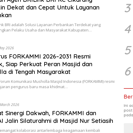
3
in Dekat dan Cepat Untuk Layanan
nkan
4
ink BRI adalah Solusi Layanan Perbankan Terdekat yang
ngkan Pelaku Usaha dan Masyarakat Kabupaten…
5
May 2026
rus FORKAMMI 2026–2031 Resmi
ik, Siap Perkuat Peran Masjid dan
6
la di Tengah Masyarakat
Forum Komunikasi Musholla Masjid Indonesia (FORKAMMI) resmi
jajaran pengurus baru masa khidmat…
Ber
 March 2026
Ini 
post
at Sinergi Dakwah, FORKAMMI dan
pada
 Jalin Silaturahmi di Masjid Nur Setiasih
Semangat kolaborasi antarlembaga keagamaan kembali