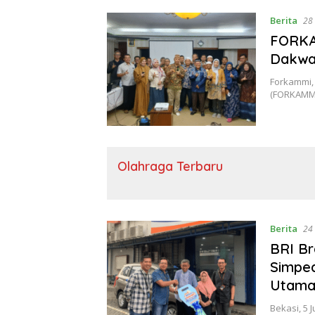
Berita
28
FORKAM
Dakwah
Forkammi,
(FORKAMMI
Olahraga Terbaru
Berita
24
BRI Br
Simped
Utama 
Bekasi, 5 