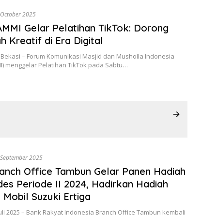
 October 2025
MI Gelar Pelatihan TikTok: Dorong
 Kreatif di Era Digital
 Bekasi – Forum Komunikasi Masjid dan Musholla Indonesia
) menggelar Pelatihan TikTok pada Sabtu…
 September 2025
anch Office Tambun Gelar Panen Hadiah
es Periode II 2024, Hadirkan Hadiah
Mobil Suzuki Ertiga
Juli 2025 – Bank Rakyat Indonesia Branch Office Tambun kembali