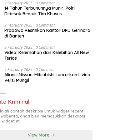
9 February 2025
0 Comment
14 Tahun Terbunuhnya Munir, Polri
Didesak Bentuk Tim Khusus
9 February 2025
0 Comment
Prabowo Resmikan Kantor DPD Gerindra
di Banten
9 February 2025
0 Comment
Video: Kelemahan dan Kelebihan All New
Terios
9 February 2025
0 Comment
Aliansi Nissan-Mitsubishi Luncurkan Livina
Versi Mungil
ita Kriminal
adalah contoh deskripsi untuk widget recent
 wpberita, anda bisa memasukkan deskripsi
 widget ini.
View More