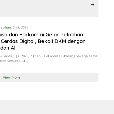
latihan
5 July 2025
isa dan Forkammi Gelar Pelatihan
 Cerdas Digital, Bekali DKM dengan
dan AI
 Sabtu, 5 Juli 2025, Rumah Sakit Annisa Cikarang bekerja sama
orum Komunikasi…
View More