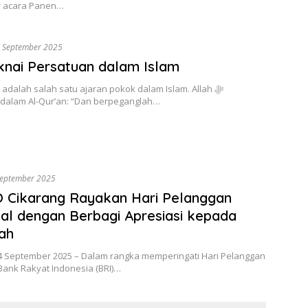
r acara Panen…
 September 2025
nai Persatuan dalam Islam
adalah salah satu ajaran pokok dalam Islam. Allah ﷻ
 dalam Al-Qur’an: “Dan berpeganglah…
September 2025
 Cikarang Rayakan Hari Pelanggan
al dengan Berbagi Apresiasi kepada
ah
 4 September 2025 – Dalam rangka memperingati Hari Pelanggan
Bank Rakyat Indonesia (BRI)…