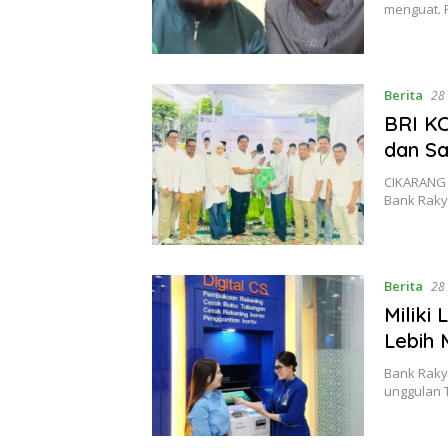
menguat. 
Berita
28
BRI KC
dan Sa
CIKARANG 
Bank Raky
Berita
28
Miliki
Lebih 
Bank Rakya
unggulan T