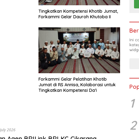
Tingkatkan Kompetensi Khotib Jumat,
Forkammi Gelar Dauroh Khutoba II
Ber
Ini 
kate
widg
Forkammi Gelar Pelatihan Khotib
Jumat di RS Annisa, Kolaborasi untuk
Pop
Tingkatkan Kompetensi Da’i
1
2
July 2026
an Agen BRILink BRI KC Cikarang