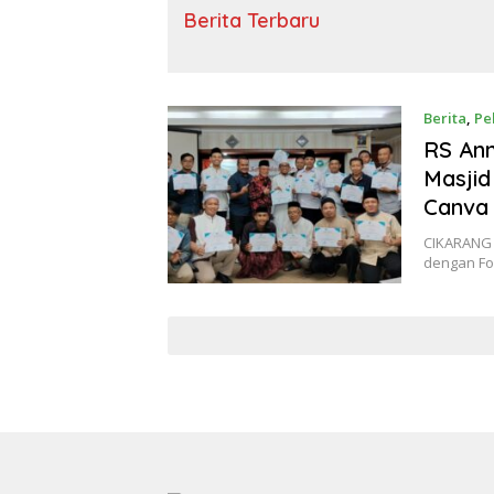
Berita Terbaru
Berita
,
Pe
RS Ann
Masjid
Canva 
CIKARANG –
dengan F