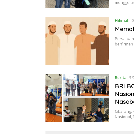
menggela
Hikmah
5
Memak
Persatuan 
berfirman
Berita
5 
BRI BO
Nasion
Nasab
Cikarang,
Nasional, 