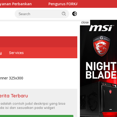
bankan
Pengurus FORKAMMI 2026–2031 Resmi Dilantik, S
close
cy
Services
erita Terbaru
i adalah contoh judul deskripsi yang bisa
da isi dan sesuaikan pada widget