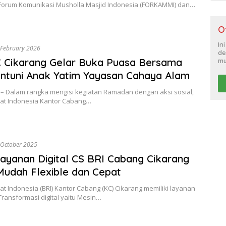
Forum Komunikasi Musholla Masjid Indonesia (FORKAMMI) dan…
O
In
 February 2026
de
 Cikarang Gelar Buka Puasa Bersama
mu
ntuni Anak Yatim Yayasan Cahaya Alam
– Dalam rangka mengisi kegiatan Ramadan dengan aksi sosial,
at Indonesia Kantor Cabang…
 October 2025
 Layanan Digital CS BRI Cabang Cikarang
Mudah Flexible dan Cepat
t Indonesia (BRI) Kantor Cabang (KC) Cikarang memiliki layanan
ransformasi digital yaitu Mesin…