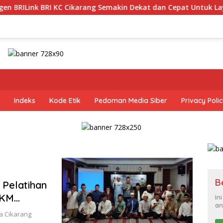
k BRI KC Cikarang Semakin Dekat dan Cepat Untuk Layanan Per
Indeks
Kode Etik
Pedoman Media Siber
Privacy Poli
B
 Pelatihan
DKM
In
an
sa Cikarang