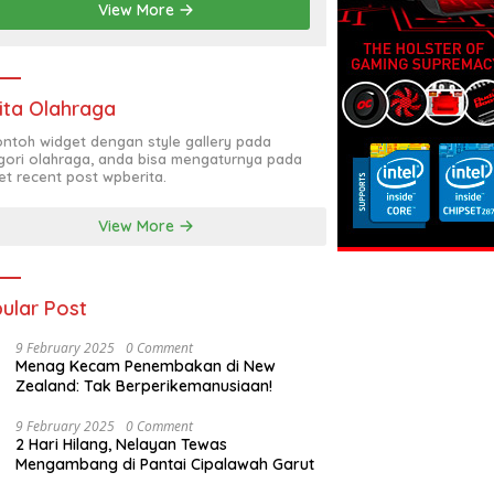
View More
ita Olahraga
contoh widget dengan style gallery pada
gori olahraga, anda bisa mengaturnya pada
et recent post wpberita.
View More
ular Post
9 February 2025
0 Comment
Menag Kecam Penembakan di New
Zealand: Tak Berperikemanusiaan!
9 February 2025
0 Comment
2 Hari Hilang, Nelayan Tewas
Mengambang di Pantai Cipalawah Garut