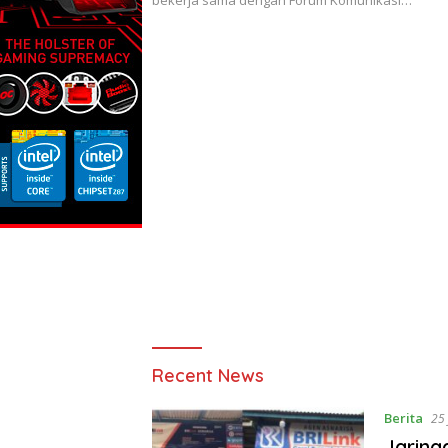
FORKAMMI
Recent News
Berita
25 
Jaring