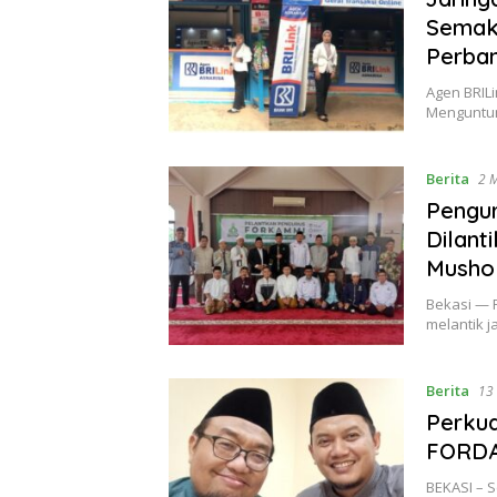
Semak
Perba
Agen BRIL
Menguntu
Berita
2 
Pengu
Dilant
Mushol
Bekasi — 
melantik 
Berita
13
Perku
FORDAI
BEKASI – 