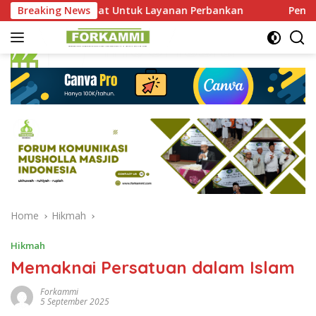
Skip
in Dekat dan Cepat Untuk Layanan Perbankan
Breaking News
Pengurus 
to
content
Home
Hikmah
Hikmah
Memaknai Persatuan dalam Islam
Forkammi
5 September 2025