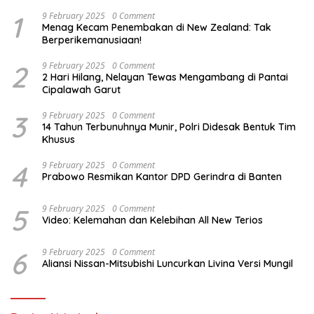
1
9 February 2025
0 Comment
Menag Kecam Penembakan di New Zealand: Tak
Berperikemanusiaan!
2
9 February 2025
0 Comment
2 Hari Hilang, Nelayan Tewas Mengambang di Pantai
Cipalawah Garut
3
9 February 2025
0 Comment
14 Tahun Terbunuhnya Munir, Polri Didesak Bentuk Tim
Khusus
4
9 February 2025
0 Comment
Prabowo Resmikan Kantor DPD Gerindra di Banten
5
9 February 2025
0 Comment
Video: Kelemahan dan Kelebihan All New Terios
6
9 February 2025
0 Comment
Aliansi Nissan-Mitsubishi Luncurkan Livina Versi Mungil