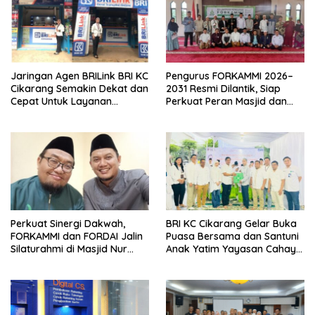
Jaringan Agen BRILink BRI KC
Pengurus FORKAMMI 2026–
Cikarang Semakin Dekat dan
2031 Resmi Dilantik, Siap
Cepat Untuk Layanan
Perkuat Peran Masjid dan
Perbankan
Musholla di Tengah
Masyarakat
Perkuat Sinergi Dakwah,
BRI KC Cikarang Gelar Buka
FORKAMMI dan FORDAI Jalin
Puasa Bersama dan Santuni
Silaturahmi di Masjid Nur
Anak Yatim Yayasan Cahaya
Setiasih
Alam