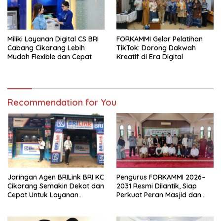
Miliki Layanan Digital CS BRI
FORKAMMI Gelar Pelatihan
Cabang Cikarang Lebih
TikTok: Dorong Dakwah
Mudah Flexible dan Cepat
Kreatif di Era Digital
Recommendation for You
Jaringan Agen BRILink BRI KC
Pengurus FORKAMMI 2026–
Cikarang Semakin Dekat dan
2031 Resmi Dilantik, Siap
Cepat Untuk Layanan
Perkuat Peran Masjid dan
Perbankan
Musholla di Tengah
Masyarakat