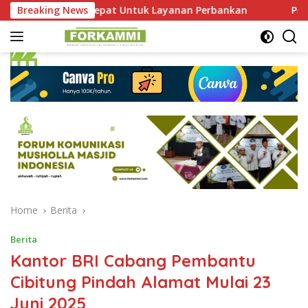
Skip
Dekat dan Cepat Untuk Layanan Perbankan
Breaking News
Pengurus FOR
to
content
Home
Berita
Berita
Kantor BRI Cabang Pembantu
Cibitung Pindah Alamat Mulai 23
Juni 2025