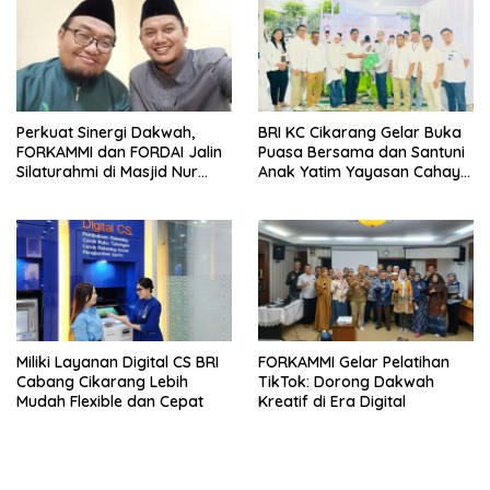
Perkuat Sinergi Dakwah,
BRI KC Cikarang Gelar Buka
FORKAMMI dan FORDAI Jalin
Puasa Bersama dan Santuni
Silaturahmi di Masjid Nur
Anak Yatim Yayasan Cahaya
Setiasih
Alam
Miliki Layanan Digital CS BRI
FORKAMMI Gelar Pelatihan
Cabang Cikarang Lebih
TikTok: Dorong Dakwah
Mudah Flexible dan Cepat
Kreatif di Era Digital