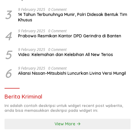
3
9 February 2025
0 Comment
14 Tahun Terbunuhnya Munir, Polri Didesak Bentuk Tim
Khusus
4
9 February 2025
0 Comment
Prabowo Resmikan Kantor DPD Gerindra di Banten
5
9 February 2025
0 Comment
Video: Kelemahan dan Kelebihan All New Terios
6
9 February 2025
0 Comment
Aliansi Nissan-Mitsubishi Luncurkan Livina Versi Mungil
Berita Kriminal
Ini adalah contoh deskripsi untuk widget recent post wpberita,
anda bisa memasukkan deskripsi pada widget ini.
View More