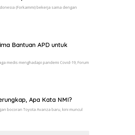
ndonesia (Forkammi) bekerja sama dengan
rima Bantuan APD untuk
ga medis menghadapi pandemi Covid-19, Forum
Terungkap, Apa Kata NMI?
gan bocoran Toyota Avanza baru, kini muncul