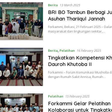
Berita
13 March 2025
BRI BO Tambun Berbagi J
Asuhan Thariiqul Jannah
Forkammi, Bekasi, 21 Februari 2025 – D
masyarakat dan lingkungan sekitar,…
Berita
,
Pelatihan
16 February 2025
Tingkatkan Kompetensi Kh
Dauroh Khutoba II
Forkammi – Forum Komunikasi Musholla d
dengan Rumah Sakit Annisa, Rumah…
Pelatihan
15 February 2025
Forkammi Gelar Pelatihan 
Kolaborasi untuk Tingkatk