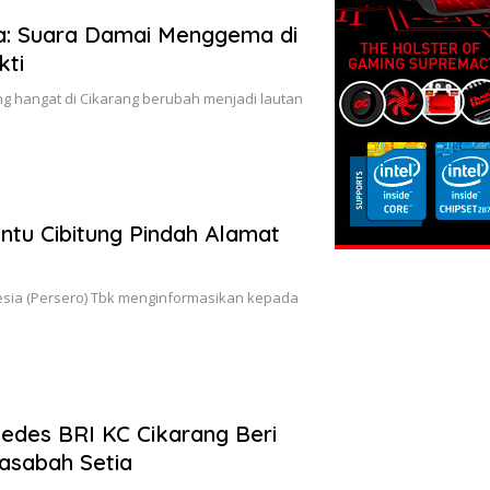
na: Suara Damai Menggema di
kti
ng hangat di Cikarang berubah menjadi lautan
tu Cibitung Pindah Alamat
esia (Persero) Tbk menginformasikan kepada
edes BRI KC Cikarang Beri
asabah Setia