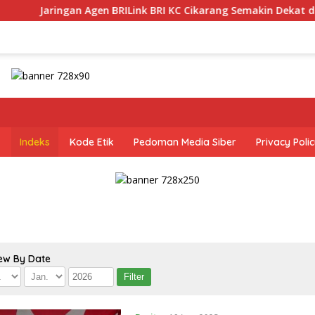
ringan Agen BRILink BRI KC Cikarang Semakin Dekat dan Cepat
Indeks
Kode Etik
Pedoman Media Siber
Privacy Poli
ew By Date