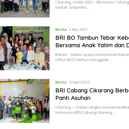
Cikarang, 24 Mei 2025 – BRI Kantor Caba
Hadiah Simpedes…
Berita
2 May 2025
BRI BO Tambun Tebar Kebe
Bersama Anak Yatim dan 
Bekasi – Dalam upaya mempererat hubung
Office (BO) Tambun menggelar…
Berita
10 April 2025
BRI Cabang Cikarang Berb
Panti Asuhan
Cikarang — Dalam rangka menyemarakkan
Indonesia (BRI) Cabang Cikarang…