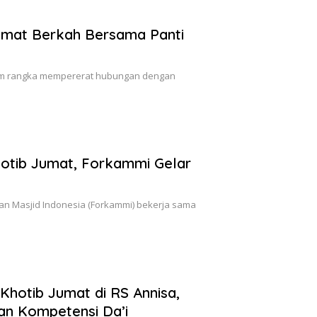
umat Berkah Bersama Panti
alam rangka mempererat hubungan dengan
otib Jumat, Forkammi Gelar
an Masjid Indonesia (Forkammi) bekerja sama
Khotib Jumat di RS Annisa,
an Kompetensi Da’i